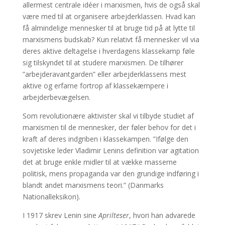
allermest centrale idéer i marxismen, hvis de også skal
være med til at organisere arbejderklassen. Hvad kan
få almindelige mennesker til at bruge tid på at lytte til
marxismens budskab? Kun relativt få mennesker vil via
deres aktive deltagelse i hverdagens klassekamp føle
sig tilskyndet til at studere marxismen. De tilhører
”arbejderavantgarden” eller arbejderklassens mest
aktive og erfarne fortrop af klassekæmpere i
arbejderbevægelsen.
Som revolutionære aktivister skal vi tilbyde studiet af
marxismen til de mennesker, der føler behov for det i
kraft af deres indgriben i klassekampen. ”Ifølge den
sovjetiske leder Vladimir Lenins definition var agitation
det at bruge enkle midler til at vække masserne
politisk, mens propaganda var den grundige indføring i
blandt andet marxismens teori.” (Danmarks
Nationalleksikon).
I 1917 skrev Lenin sine
Aprilteser
, hvori han advarede