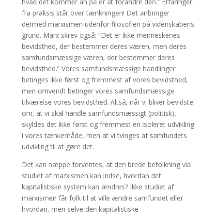
hvad det kommer an på er at forandre den.” Erfaringer
fra praksis står over tænkningen! Det anbringer
dermed marxismen udenfor filosofien på videnskabens
grund. Marx skrev også: ”Det er ikke menneskenes
bevidsthed, der bestemmer deres væren, men deres
samfundsmæssige væren, der bestemmer deres
bevidsthed.” Vores samfundsmæssige handlinger
betinges ikke først og fremmest af vores bevidsthed,
men omvendt betinger vores samfundsmæssige
tilværelse vores bevidsthed. Altså, når vi bliver bevidste
om, at vi skal handle samfundsmæssigt (politisk),
skyldes det ikke først og fremmest en isoleret udvikling
i vores tænkemåde, men at vi tvinges af samfundets
udvikling til at gøre det.
Det kan næppe forventes, at den brede befolkning via
studiet af marxismen kan indse, hvordan det
kapitalistiske system kan ændres? Ikke studiet af
marxismen får folk til at ville ændre samfundet eller
hvordan, men selve den kapitalistiske