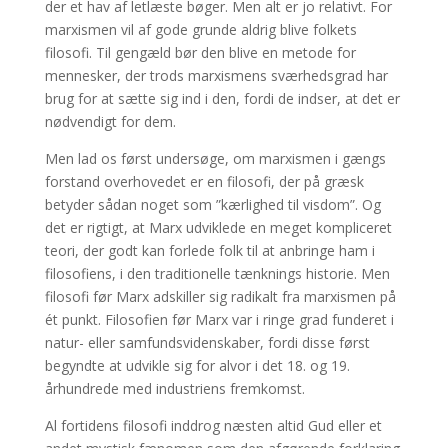
der et hav af letlæste bøger. Men alt er jo relativt. For
marxismen vil af gode grunde aldrig blive folkets
filosofi. Til gengæld bør den blive en metode for
mennesker, der trods marxismens sværhedsgrad har
brug for at sætte sig ind i den, fordi de indser, at det er
nødvendigt for dem.
Men lad os først undersøge, om marxismen i gængs
forstand overhovedet er en filosofi, der på græsk
betyder sådan noget som ”kærlighed til visdom”. Og
det er rigtigt, at Marx udviklede en meget kompliceret
teori, der godt kan forlede folk til at anbringe ham i
filosofiens, i den traditionelle tænknings historie. Men
filosofi før Marx adskiller sig radikalt fra marxismen på
ét punkt. Filosofien før Marx var i ringe grad funderet i
natur- eller samfundsvidenskaber, fordi disse først
begyndte at udvikle sig for alvor i det 18. og 19.
århundrede med industriens fremkomst.
Al fortidens filosofi inddrog næsten altid Gud eller et