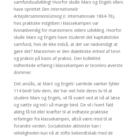
samfundsudvikling! Hvorfor skulle Marx og Engels ellers
have oprettet
Den Internationale
Arbejdersammenslutning
(I. Internationale 1864-76),
hvis praktiske indgriben i klassekampen var
livsnødvendig for marxismens videre udvikling. Hvorfor
skulle Marx og Engels have studeret det kapitalistiske
samfund, hvis de ikke indså, at det var nødvendigt at
gøre det? Marxismen er den dialektiske enhed af teori
og praksis på basis af praksis. Den kollektivt
indhentede erfaring i klassekampen er teoriens øverste
dommer.
Det anslås, at Marx’ og Engels’ samlede værker fylder
114 bind! Selv dem, der har viet hele deres liv til at
studere Marx og Engels, vil få svært ved at nå at læse
og sætte sig ind i så mange bind. De vil i hvert fald
aldrig få tid eller kræfter til at indhøste praktiske
erfaringer fra klassekampen, altså være med til at
forandre verden. Socialistiske aktivister kan i
virkeligheden kun nå at stifte bekendtskab med de