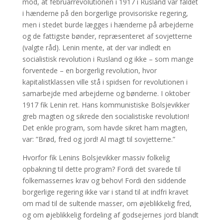
mod, at februarrevolutionen i 1917 i Rusland var faldet
i hænderne på den borgerlige provisoriske regering,
men i stedet burde lægges i hænderne på arbejderne
og de fattigste bønder, repræsenteret af sovjetterne
(valgte råd). Lenin mente, at der var indledt en
socialistisk revolution i Rusland og ikke – som mange
forventede – en borgerlig revolution, hvor
kapitalistklassen ville stå i spidsen for revolutionen i
samarbejde med arbejderne og bønderne. I oktober
1917 fik Lenin ret. Hans kommunistiske Bolsjevikker
greb magten og sikrede den socialistiske revolution!
Det enkle program, som havde sikret ham magten,
var: ”Brød, fred og jord! Al magt til sovjetterne.”
Hvorfor fik Lenins Bolsjevikker massiv folkelig
opbakning til dette program? Fordi det svarede til
folkemassernes krav og behov! Fordi den siddende
borgerlige regering ikke var i stand til at indfri kravet
om mad til de sultende masser, om øjeblikkelig fred,
og om øjeblikkelig fordeling af godsejernes jord blandt