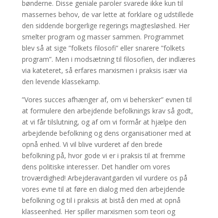
bønderne. Disse geniale paroler svarede ikke kun til
massernes behov, de var lette at forklare og udstillede
den siddende borgerlige regerings magtesløshed. Her
smelter program og masser sammen. Programmet
blev så at sige ”folkets filosofi” eller snarere ”folkets
program”. Men i modsætning til filosofien, der indlæres
via kateteret, så erfares marxismen i praksis især via
den levende klassekamp.
”Vores succes afhænger af, om vi behersker” evnen til
at formulere den arbejdende befolknings krav så godt,
at vi får tilslutning, og af om vi formår at hjælpe den
arbejdende befolkning og dens organisationer med at
opnå enhed. Vi vil blive vurderet af den brede
befolkning på, hvor gode vi er i praksis til at fremme
dens politiske interesser. Det handler om vores
troværdighed! Arbejderavantgarden vil vurdere os på
vores evne til at føre en dialog med den arbejdende
befolkning og til i praksis at bistå den med at opnå
klasseenhed. Her spiller marxismen som teori og