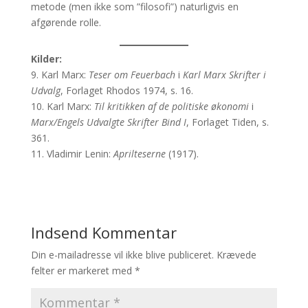
metode (men ikke som ”filosofi”) naturligvis en
afgørende rolle.
Kilder:
9. Karl Marx:
Teser om Feuerbach
i
Karl Marx Skrifter i
Udvalg
, Forlaget Rhodos 1974, s. 16.
10. Karl Marx:
Til kritikken af de politiske økonomi
i
Marx/Engels Udvalgte Skrifter Bind I
, Forlaget Tiden, s.
361.
11. Vladimir Lenin:
Aprilteserne
(1917).
Indsend Kommentar
Din e-mailadresse vil ikke blive publiceret.
Krævede
felter er markeret med
*