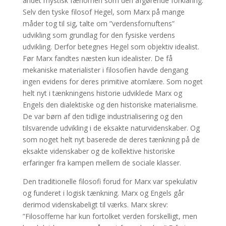
andet mystisk fænomen som den afgørende forklaring.
Selv den tyske filosof Hegel, som Marx på mange
måder tog til sig, talte om ”verdensfornuftens”
udvikling som grundlag for den fysiske verdens
udvikling. Derfor betegnes Hegel som objektiv idealist.
Før Marx fandtes næsten kun idealister. De få
mekaniske materialister i filosofien havde dengang
ingen evidens for deres primitive atomlære. Som noget
helt nyt i tænkningens historie udviklede Marx og
Engels den dialektiske og den historiske materialisme.
De var børn af den tidlige industrialisering og den
tilsvarende udvikling i de eksakte naturvidenskaber. Og
som noget helt nyt baserede de deres tænkning på de
eksakte videnskaber og de kollektive historiske
erfaringer fra kampen mellem de sociale klasser.
Den traditionelle filosofi forud for Marx var spekulativ
og funderet i logisk tænkning. Marx og Engels går
derimod videnskabeligt til værks. Marx skrev:
”Filosofferne har kun fortolket verden forskelligt, men