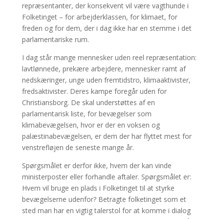
repræsentanter, der konsekvent vil være vagthunde i
Folketinget – for arbejderklassen, for klimaet, for
freden og for dem, der i dag ikke har en stemme i det
parlamentariske rum.
I dag står mange mennesker uden reel repræsentation:
lavtlønnede, prekære arbejdere, mennesker ramt af
nedskæringer, unge uden fremtidstro, klimaaktivister,
fredsaktivister. Deres kampe foregår uden for
Christiansborg. De skal understøttes af en
parlamentarisk liste, for bevægelser som
klimabevægelsen, hvor er der en voksen og
palæstinabevægelsen, er dem der har flyttet mest for
venstrefløjen de seneste mange år.
Spørgsmålet er derfor ikke, hvem der kan vinde
ministerposter eller forhandle aftaler. Spørgsmålet er:
Hvem vil bruge en plads i Folketinget til at styrke
bevægelserne udenfor? Betragte folketinget som et
sted man har en vigtig talerstol for at komme i dialog