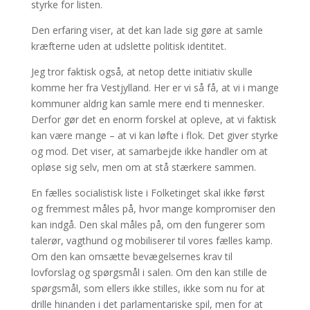
styrke for listen.
Den erfaring viser, at det kan lade sig gøre at samle
kræfterne uden at udslette politisk identitet.
Jeg tror faktisk også, at netop dette initiativ skulle
komme her fra Vestjylland. Her er vi så få, at vi i mange
kommuner aldrig kan samle mere end ti mennesker.
Derfor gør det en enorm forskel at opleve, at vi faktisk
kan være mange – at vi kan løfte i flok. Det giver styrke
og mod. Det viser, at samarbejde ikke handler om at
opløse sig selv, men om at stå stærkere sammen.
En fælles socialistisk liste i Folketinget skal ikke først
og fremmest måles på, hvor mange kompromiser den
kan indgå. Den skal måles på, om den fungerer som
talerør, vagthund og mobiliserer til vores fælles kamp.
Om den kan omsætte bevægelsernes krav til
lovforslag og spørgsmål i salen. Om den kan stille de
spørgsmål, som ellers ikke stilles, ikke som nu for at
drille hinanden i det parlamentariske spil, men for at